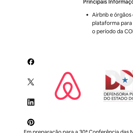
Principais Informaç
Airbnb e órgãos 
plataforma para
o período da COP
Em preparação para a 30ª Conferência das N