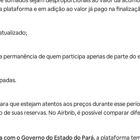
que somados sejam desproporcionais ao valor da acomo
a plataforma e em adição ao valor já pago na finalizaç
atualizado;
do a permanência de quem participa apenas de parte do 
padas.
ra que estejam atentos aos preços durante esse períod
 de suas reservas. No Airbnb, é possível comparar dif
ia com o Governo do Estado do Pará
, a plataforma te