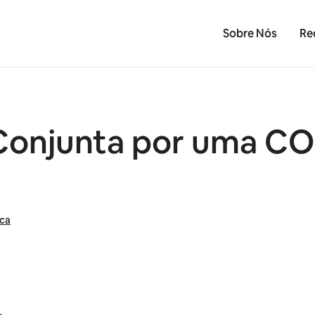
Sobre Nós
Re
njunta por uma COP 
ica