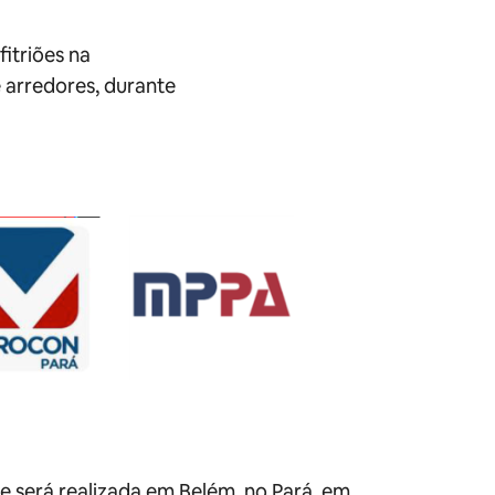
itriões na
 arredores, durante
 será realizada em Belém, no Pará, em