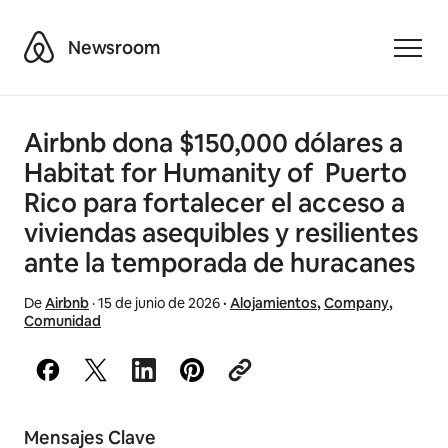
Airbnb
Newsroom
Toggle
Airbnb dona $150,000 dólares a
Habitat for Humanity of Puerto
Rico para fortalecer el acceso a
viviendas asequibles y resilientes
ante la temporada de huracanes
De
Airbnb
·
15 de junio de 2026
·
Alojamientos
,
Company
,
Comunidad
Mensajes Clave