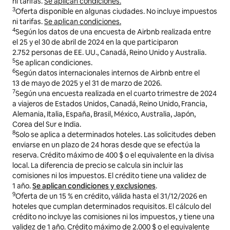
ni tarifas.
Se aplican condiciones.
3
Oferta disponible en algunas ciudades. No incluye impuestos
ni tarifas.
Se aplican condiciones.
4
Según los datos de una encuesta de Airbnb realizada entre
el 25 y el 30 de abril de 2024 en la que participaron
2.752 personas de EE. UU., Canadá, Reino Unido y Australia.
5
Se aplican condiciones.
6
Según datos internacionales internos de Airbnb entre el
13 de mayo de 2025 y el 31 de marzo de 2026.
7
Según una encuesta realizada en el cuarto trimestre de 2024
a viajeros de Estados Unidos, Canadá, Reino Unido, Francia,
Alemania, Italia, España, Brasil, México, Australia, Japón,
Corea del Sur e India.
8
Solo se aplica a determinados hoteles. Las solicitudes deben
enviarse en un plazo de 24 horas desde que se efectúa la
reserva. Crédito máximo de 400 $ o el equivalente en la divisa
local. La diferencia de precio se calcula sin incluir las
comisiones ni los impuestos. El crédito tiene una validez de
1 año.
Se aplican condiciones y exclusiones
.
9
Oferta de un 15 % en crédito, válida hasta el 31/12/2026 en
hoteles que cumplan determinados requisitos. El cálculo del
crédito no incluye las comisiones ni los impuestos, y tiene una
validez de 1 año. Crédito máximo de 2.000 $ o el equivalente