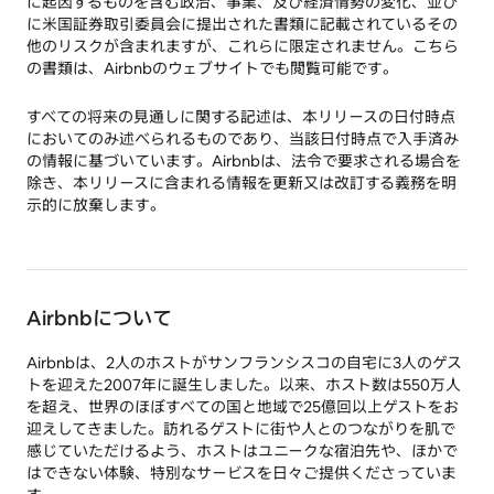
に起因するものを含む政治、事業、及び経済情勢の変化、並び
に米国証券取引委員会に提出された書類に記載されているその
他のリスクが含まれますが、これらに限定されません。こちら
の書類は、Airbnbのウェブサイトでも閲覧可能です。
すべての将来の見通しに関する記述は、本リリースの日付時点
においてのみ述べられるものであり、当該日付時点で入手済み
の情報に基づいています。Airbnbは、法令で要求される場合を
除き、本リリースに含まれる情報を更新又は改訂する義務を明
示的に放棄します。
Airbnbについて
Airbnbは、2人のホストがサンフランシスコの自宅に3人のゲス
トを迎えた2007年に誕生しました。以来、ホスト数は550万人
を超え、世界のほぼすべての国と地域で25億回以上ゲストをお
迎えしてきました。訪れるゲストに街や人とのつながりを肌で
感じていただけるよう、ホストはユニークな宿泊先や、ほかで
はできない体験、特別なサービスを日々ご提供くださっていま