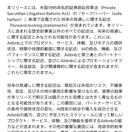
本リリースには、米国1995年私的証券訴訟改革法（Private
Securities Litigation Reform Act）の「セーフハーバー（safe
harbor）」条項で定義された将来の見通しに関する記述
（forward-looking statements）が含まれています。本リリー
スに含まれる歴史的事実以外のすべての記述は、将来の見通し
に関する記述とみなされる可能性があります。これには、
Airbnb上でのプロダクト、サービス、体験、及びホテルの提供
状況、時期や地理的範囲に関する記述、AIの統合、機能、及び
パフォーマンスに関する記述、Airbnbと第三者とのパートナー
シップに関する記述、並びにAirbnbによるプロモーションオフ
ァー、料金設定、及び関連規約に関する記述が含まれますが、
これらに限定されません。
将来の見通しに関する記述は、既知又は未知のリスク、不確実
性、仮定、及びその他の要因の影響を受けるため、実際の結果
が本リリースで明示又は暗示された目標とは大きく異なるもの
となる可能性があります。この要因には、パートナーサービス
の条件や提供状況の変化、AI技術の統合や導入を成功させる
Airbnbの能力、並びに予定されたスケジュールに従って新しい
プロダクト、サービス、体験、及び機能を提供するAirbnbの能
力などが含まれます。その他の重要な要因には、地政学的紛争