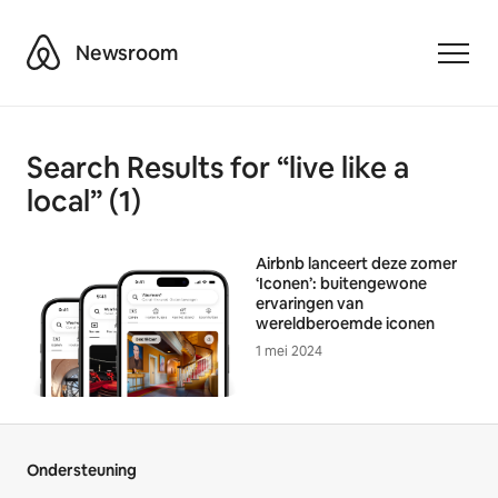
Airbnb
Newsroom
Toggle
Search Results for “live like a
local” (1)
Airbnb lanceert deze zomer
‘Iconen’: buitengewone
ervaringen van
wereldberoemde iconen
1 mei 2024
Ondersteuning