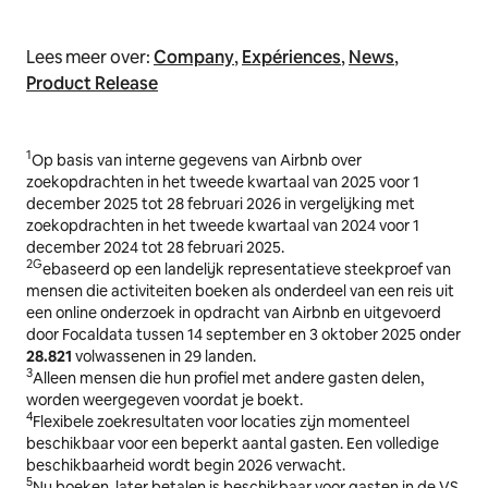
Lees meer over:
Company
,
Expériences
,
News
,
Product Release
1
Op basis van interne gegevens van Airbnb over
zoekopdrachten in het tweede kwartaal van 2025 voor 1
december 2025 tot 28 februari 2026 in vergelijking met
zoekopdrachten in het tweede kwartaal van 2024 voor 1
december 2024 tot 28 februari 2025.
2
G
ebaseerd op een landelijk representatieve steekproef van
mensen die activiteiten boeken als onderdeel van een reis uit
een online onderzoek in opdracht van Airbnb en uitgevoerd
door Focaldata tussen 14 september en 3 oktober 2025 onder
28.821
volwassenen in 29 landen.
3
Alleen mensen die hun profiel met andere gasten delen,
worden weergegeven voordat je boekt.
4
Flexibele zoekresultaten voor locaties zijn momenteel
beschikbaar voor een beperkt aantal gasten. Een volledige
beschikbaarheid wordt begin 2026 verwacht.
5
Nu boeken, later betalen is beschikbaar voor gasten in de VS