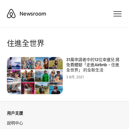
Airbnb
Newsroom
Toggle
住進全世界
31萬申請者中的12位幸運兒 將
免費體驗「走進Airbnb，住進
全世界」 的全新生活
3 8月, 2021
用戶支援
說明中心