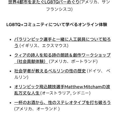
世界4都市をまたぐLGBTQバーめぐり
(アメリカ、サン
フランシスコ)
LGBTQ+コミュニティについて学べるオンライン体験
パラリンピック選手と一緒に人工装具について知ろ
う
(イギリス、エクスマウス)
クィアの詩人を知る詩の朗読＆創作ワークショップ
（社会貢献体験）
(アメリカ、ポートランド)
社会学者が教えるベルリンの性の歴史
(ドイツ、 ベ
ルリン)
オリンピック飛込競技選手Matthew Mitchamの波
乱万丈な人生
(オーストラリア, シドニー)
一杯のお酒から、性のステレオタイプを打ち破ろう
(アメリカ、オーランド )