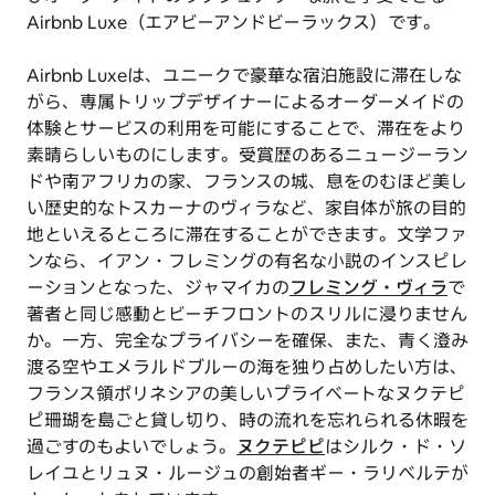
Airbnb Luxe（エアビーアンドビーラックス）です。
Airbnb Luxeは、ユニークで豪華な宿泊施設に滞在しな
がら、専属トリップデザイナーによるオーダーメイドの
体験とサービスの利用を可能にすることで、滞在をより
素晴らしいものにします。受賞歴のあるニュージーラン
ドや南アフリカの家、フランスの城、息をのむほど美し
い歴史的なトスカーナのヴィラなど、家自体が旅の目的
地といえるところに滞在することができます。文学ファ
ンなら、イアン・フレミングの有名な小説のインスピレ
ーションとなった、ジャマイカの
フレミング・ヴィラ
で
著者と同じ感動とビーチフロントのスリルに浸りません
か。一方、完全なプライバシーを確保、また、青く澄み
渡る空やエメラルドブルーの海を独り占めしたい方は、
フランス領ポリネシアの美しいプライベートなヌクテピ
ピ珊瑚を島ごと貸し切り、時の流れを忘れられる休暇を
過ごすのもよいでしょう。
ヌクテピピ
はシルク・ド・ソ
レイユとリュヌ・ルージュの創始者ギー・ラリベルテが