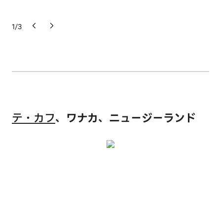
1
/
3
テ・カフ
、ワナカ、ニュージーランド