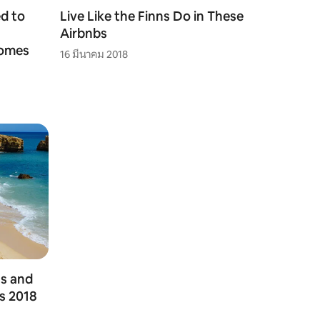
d to
Live Like the Finns Do in These
Airbnbs
Homes
16 มีนาคม 2018
ns and
’s 2018