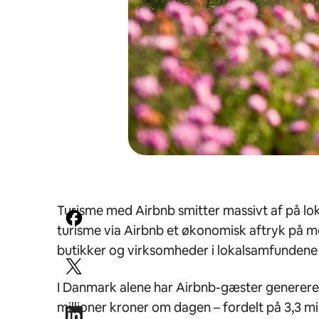
Turisme med Airbnb smitter massivt af på loka
turisme via Airbnb et økonomisk aftryk på me
butikker og virksomheder i lokalsamfundene o
I Danmark alene har Airbnb-gæster genereret 
millioner kroner om dagen – fordelt på 3,3 m