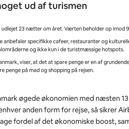
noget ud af turismen
 udlejet 23 nætter om året. Værten beholder op imod 97
e anbefaler specifikke cafeer, restauranter og kulturelle 
kalområderne og ikke kun i de turistmæssige hotspots.
anmark, viser, at det at spare penge er en af grundende
flere penge på mad og shopping på rejsen.
nmark øgede økonomien med næsten 13 m
enhver anden form for rejse, så sikrer Ai
age fordel af det økonomiske boost, sam