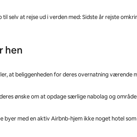
til selv at rejse ud i verden med: Sidste år rejste om
er hen
er, at beliggenheden for deres overnatning værende mer
t deres ønske om at opdage særlige nabolag og områder
lle byer med en aktiv Airbnb-hjem ikke noget hotel som 