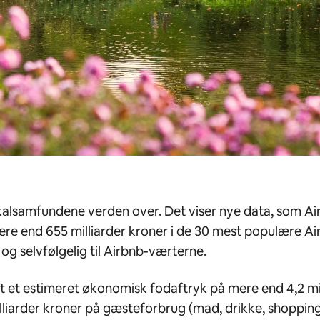
lsamfundene verden over. Det viser nye data, som Airbn
re end 655 milliarder kroner i de 30 mest populære Air
g selvfølgelig til Airbnb-værterne.
et estimeret økonomisk fodaftryk på mere end 4,2 millia
illiarder kroner på gæsteforbrug (mad, drikke, shoppin