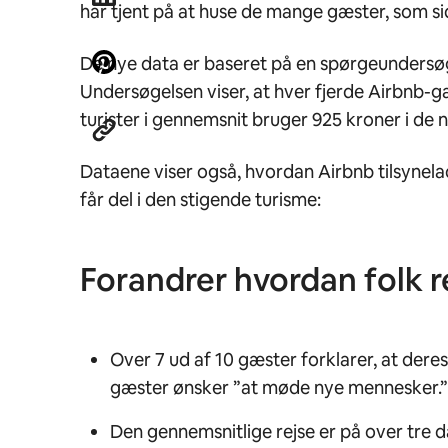
har tjent på at huse de mange gæster, som s
De nye data er baseret på en spørgeundersøg
Undersøgelsen viser, at hver fjerde Airbnb-
turister i gennemsnit bruger 925 kroner i de 
Dataene viser også, hvordan Airbnb tilsynelad
får del i den stigende turisme:
Forandrer hvordan folk r
Over 7 ud af 10 gæster forklarer, at deres
gæster ønsker ”at møde nye mennesker.”
Den gennemsnitlige rejse er på over tre d