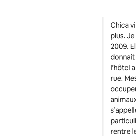
Chica vi
plus. Je
2009. El
donnait
l’hôtel 
rue. Mes
occuper.
animaux,
s’appell
particul
rentre l