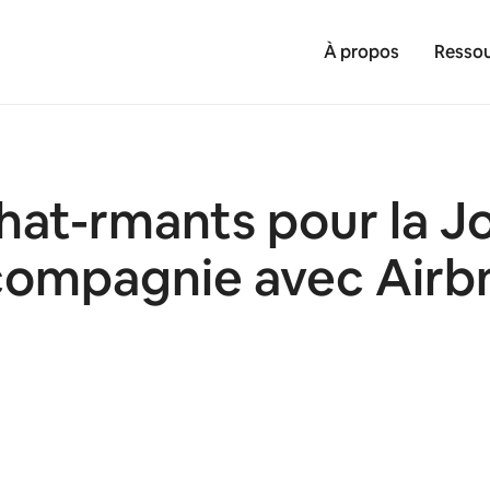
À propos
Ressou
at-rmants pour la J
compagnie avec Airb