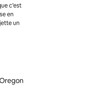
que c’est
ise en
jette un
, Oregon