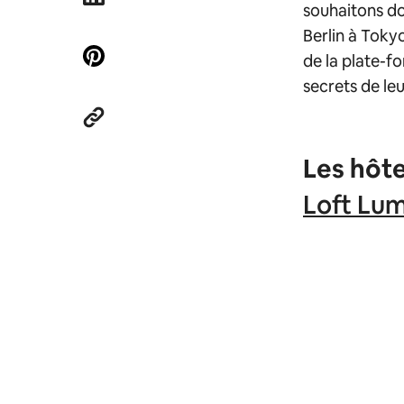
souhaitons do
Berlin à Toky
de la plate-f
secrets de leu
Les hôte
Loft Lu