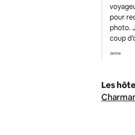
voyageu
pour rec
photo. J
coup d’œ
Janine
Les hôte
Charmant