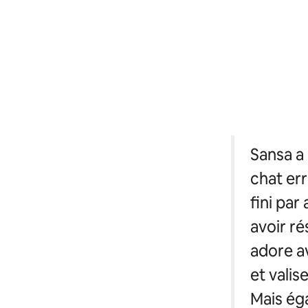
Sansa a 
chat err
fini pa
avoir r
adore av
et valis
Mais ég