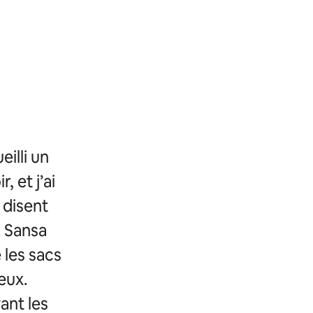
eilli un
, et j’ai
 disent
! Sansa
 les sacs
 eux.
ant les