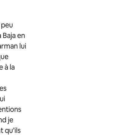
n peu
à Baja en
arman lui
que
e à la
n
res
ui
tentions
nd je
t qu’ils