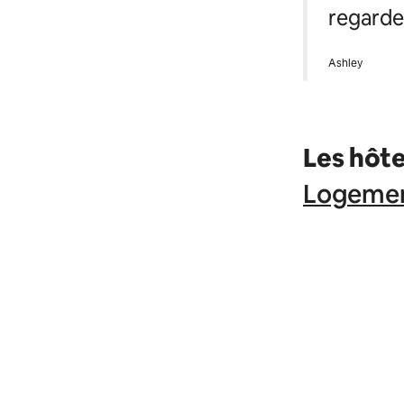
regarden
Ashley
Les hôte
Logemen