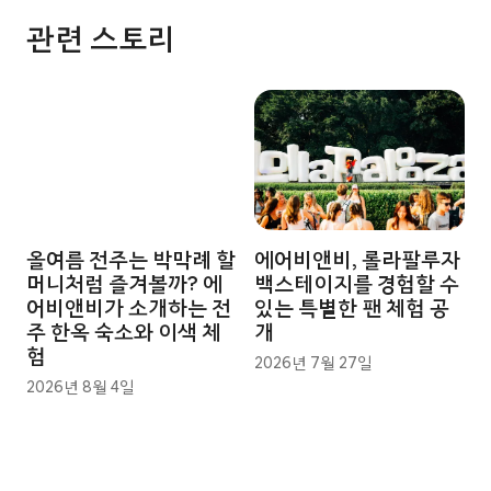
관련 스토리
올여름 전주는 박막례 할
에어비앤비, 롤라팔루자
머니처럼 즐겨볼까? 에
백스테이지를 경험할 수
어비앤비가 소개하는 전
있는 특별한 팬 체험 공
주 한옥 숙소와 이색 체
개
험
2026년 7월 27일
2026년 8월 4일