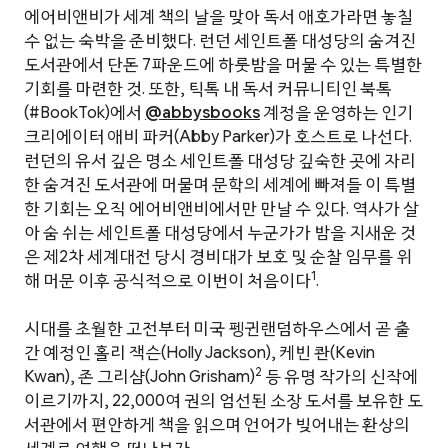
에어비앤비가 세계 책의 날을 맞아 독서 애호가라면 놓칠
수 없는 숙박을 준비했다. 런던 세인트폴 대성당의 숨겨진
도서관에서 단돈 7파운드에 하룻밤을 머물 수 있는 특별한
기회를 마련한 것. 또한, 틱톡 내 독서 커뮤니티인 북톡
(#BookTok)에서
@abbysbooks
계정을 운영하는 인기
크리에이터 애비 파커(Abby Parker)가 호스트로 나선다.
런던의 유서 깊은 명소 세인트폴 대성당 깊숙한 곳에 자리
한 숨겨진 도서관에 머물며 문학의 세계에 빠져들 이 특별
한 기회는 오직 에어비앤비에서만 만날 수 있다. 역사가 살
아 숨 쉬는 세인트폴 대성당에서 누군가가 밤을 지새운 것
은 제2차 세계대전 당시 경비대가 보호 및 순찰 임무를 위
1
해 머문 이후 공식적으로 이번이 처음이다
.
시대를 초월한 고전부터 미국 펭귄랜덤하우스에서 곧 출
간 예정인 홀리 잭슨(Holly Jackson), 케빈 콴(Kevin
2
Kwan), 존 그리샴(John Grisham)
등 유명 작가의 신작에
이르기까지, 22,000여 권의 엄선된 소장 도서를 보유한 도
서관에서 편안하게 책을 읽으며 언어가 빚어내는 환상의