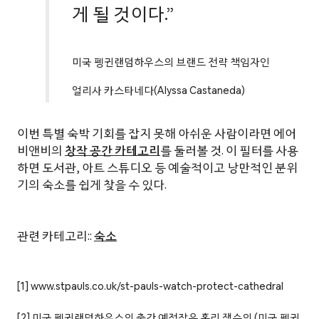
게 될 것이다.”
미국 펭귄랜덤하우스의 브랜드 전략 책임자인
얼리사 카스타네다(Alyssa Castaneda)
이번 특별 숙박 기회를 잡지 못해 아쉬운 사람이라면 에어
비앤비의
창작 공간 카테고리
를 둘러볼 것. 이 필터를 사용
하면 도서관, 아트 스튜디오 등 예술적이고 낭만적인 분위
기의 숙소를 쉽게 찾을 수 있다.
관련 카테고리::
숙소
[1] www.stpauls.co.uk/st-pauls-watch-protect-cathedral
[2] 미국 펭귄랜덤하우스의 출간 예정작은 홀리 잭슨의 (미국 펭귄