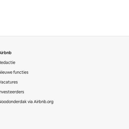
Airbnb
Redactie
Nieuwe functies
Vacatures
Investeerders
Noodonderdak via Airbnb.org