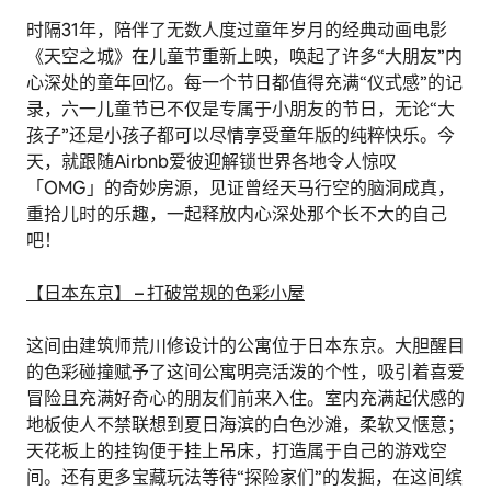
时隔31年，陪伴了无数人度过童年岁月的经典动画电影
《天空之城》在儿童节重新上映，唤起了许多“大朋友”内
心深处的童年回忆。每一个节日都值得充满“仪式感”的记
录，六一儿童节已不仅是专属于小朋友的节日，无论“大
孩子”还是小孩子都可以尽情享受童年版的纯粹快乐。今
天，就跟随Airbnb爱彼迎解锁世界各地令人惊叹
「OMG」的奇妙房源，见证曾经天马行空的脑洞成真，
重拾儿时的乐趣，一起释放内心深处那个长不大的自己
吧！
【
日本东京】 – 打破常规的色彩小屋
这间由建筑师荒川修设计的公寓位于日本东京。大胆醒目
的色彩碰撞赋予了这间公寓明亮活泼的个性，吸引着喜爱
冒险且充满好奇心的朋友们前来入住。室内充满起伏感的
地板使人不禁联想到夏日海滨的白色沙滩，柔软又惬意；
天花板上的挂钩便于挂上吊床，打造属于自己的游戏空
间。还有更多宝藏玩法等待“探险家们”的发掘，在这间缤