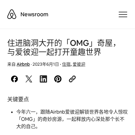
Airbnb
Newsroom
Toggle
住进脑洞大开的「OMG」奇屋，
与爱彼迎一起打开童趣世界
来自
Airbnb
·
2023年6月1日
·
住宿
,
爱彼迎
关键要点
今年六一，跟随Airbnb爱彼迎解锁世界各地令人惊叹
「OMG」的奇妙房源，一起释放内心深处那个长不
大的自己。