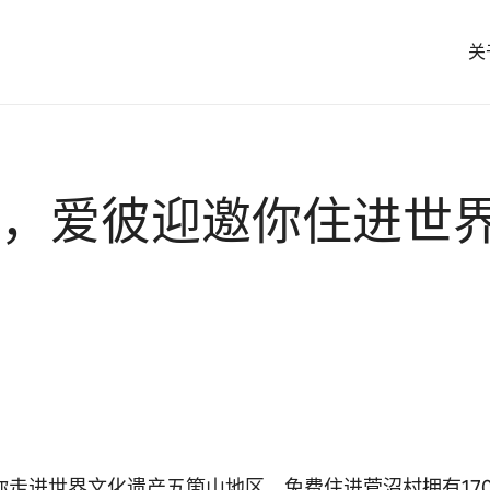
关
，爱彼迎邀你住进世
迎邀你走进世界文化遗产五箇山地区，免费住进菅沼村拥有1