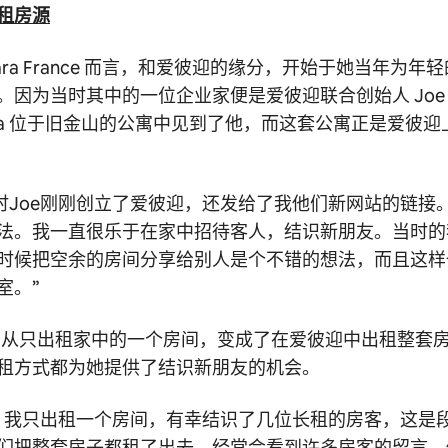
租
房源
ara France 而言，和爱彼迎的缘分，开始于她当年为年
因为当时其中的一位企业家便是爱彼迎联合创始人 Joe G
ebbia 位于旧金山的公寓中见到了他，而这套公寓正是爱彼
“当时Joe刚刚创立了爱彼迎，还发给了我他们新网站的链接
法。我一直很乐于在家中招待客人，结识新朋友。当时的
时候把空余的房间分享给别人是个不错的想法，而且这样
室。”
ra 从只出租家中的一个房间，变成了在爱彼迎中出租整套
租方式都为她提供了结识新朋友的机会。
，我只出租一个房间，有幸结识了几位长租的房客，这是
们把整套房子都租了出去，经常会看到许多房客的留言，