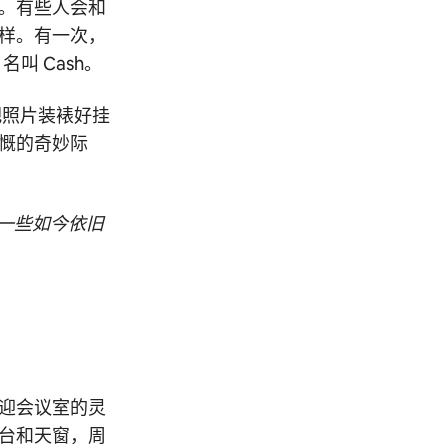
。有些人会和
样。有一次，
叫 Cash。
她把照片装裱好挂
慨的奇妙际
一些如今依旧
迎会议室的灵
台和天窗，周