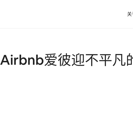
关
irbnb爱彼迎不平凡