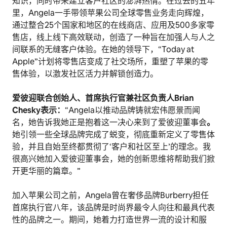
知识，同时带来建立客户社区的澎湃热情。在过去的五年
里，Angela一手带领苹果公司全球零售业务走向辉煌，
通过整合25个国家和地区的在线商店、应用及500多家零
售店，线上线下高效联动，创造了一种旨在加强人与人之
间联系的无缝客户体验。在她的领导下，“Today at
Apple”计划将零售店变成了社交场所，重塑了苹果的零
售体验，以激发社区活力并解锁创造力。
爱彼迎联合创始人、首席执行官兼社区负责人Brian
Chesky表示：
“Angela以推动品牌铸就宏伟愿景而闻
名，她告诉我她正是抱着这一决心来到了爱彼迎董事会
。
她引领一些全球品牌完成了蜕变，彻底重新定义了零售体
验，并且自始至终都贯彻了‘客户和社区至上’的理念。我
很高兴她加入爱彼迎董事会，她的创新思维将帮助我们掀
开更华丽的篇章。”
加入苹果公司之前，Angela曾在奢侈品牌Burberry担任
首席执行官八年，该品牌是时尚界最令人向往和最具代表
性的品牌之一。期间，她着力打造世界一流的设计和服