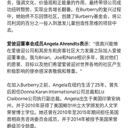
务，强调文化、价值观和正能量的作用，最终带领公司成
功扭转颓势，实现业务增长翻番。在Burberry的复兴过程
中，她始终不忘回馈社区，创建了Burberry基金会，将公
司利润的百分之一投入到激发儿童创造性思维的项目中
去。
爱彼迎董事会成员
Angela Ahrendts
表示
：“很高兴能够
在爱彼迎公司和其房东和房客社区大力发展之际加入爱彼
迎董事会。我与Brian、Joe和Nate相识多年，我对他们
的愿景、目标以及他们希望爱彼迎对世界各地的社区产生
积极影响的使命感深表敬佩和尊重
。
”
在加入Burberry之前，Angela在纽约生活了25年，曾先
后担任Donna Karan International公司总裁和Liz
Claiborne公司执行副总裁。Angela出生于美国印第安纳
州，并于2010年获得了美国鲍尔州立大学颁发的人文学
荣誉博士学位。她还曾在2010年至2015年期间担任英国
首相商务咨询委员会成员，并于2014年被授予英国荣誉
爵级司令勋章。