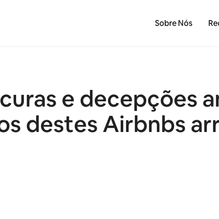
Sobre Nós
Re
ucuras e decepções a
s destes Airbnbs ar