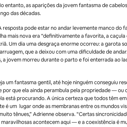
o entanto, as aparições da jovem fantasma de cabelos
longo das décadas.
A resposta pode estar no andar levemente manco do fa
lha mais nova era “definitivamente a favorita, a caçula 
triã. Um dia uma desgraça enorme ocorreu: a garota s
carruagem, que a deixou com uma dificuldade de andar
 a jovem morreu durante o parto e foi enterrada ao la
ja um fantasma gentil, até hoje ninguém conseguiu res
e por que ela ainda perambula pela propriedade — ou 
la está procurando. A única certeza que todos têm e
ste é um lugar onde as membranas entre os mundos visív
uito tênues,” Adrienne observa. “Certas sincronicidad
 maravilhosas acontecem aqui — e a coexistência é mu