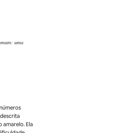
comum: uma
inúmeros
descrita
 amarelo. Ela
ificuldade