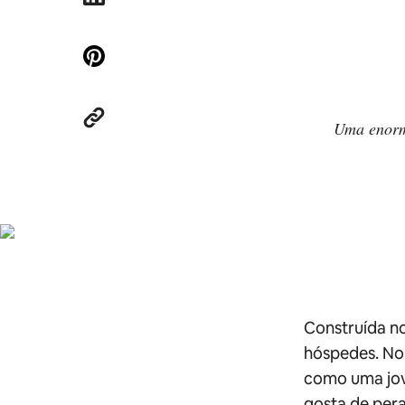
Uma enorm
Construída no
hóspedes. No 
como uma jov
gosta de pera