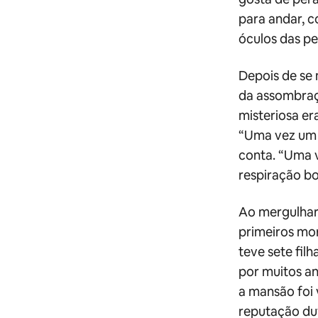
para andar, 
óculos das pe
Depois de se 
da assombraçã
misteriosa e
“Uma vez um 
conta. “Uma v
respiração bo
Ao mergulhar
primeiros mor
teve sete filh
por muitos an
a mansão foi
reputação duv