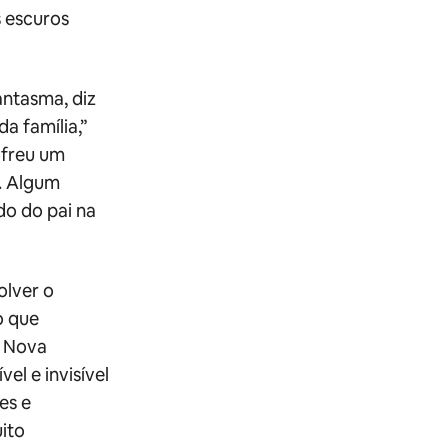
 escuros
ntasma, diz
da família,”
ofreu um
. Algum
do do pai na
olver o
o que
m Nova
el e invisível
es e
ito