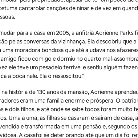
costuma cantarolar canções de ninar e de vez em quan
ssoas.
mudar para a casa em 2005, a anfitriã Adrienne Parks 
o pelas conversas da vizinhança. Ela descobriu que a
ra uma moradora bondosa que até ajudava nos afazeres
amigo ficou comigo e dormiu no quarto mal-assombra
ez ele teve um pesadelo terrível e sentiu alguém faze
ca a boca nele. Ela o ressuscitou.”
 na história de 130 anos da mansão, Adrienne aprende
adores eram uma família enorme e próspera. O patriar
as e dois filhos, e até onde se sabe todos foram muito f
os. Uma a uma, as filhas se casaram e saíram de casa, 
 vendida e transformada em uma pensão e, segundo os
idosa. A casafoi se deteriorando até que um dia foi 