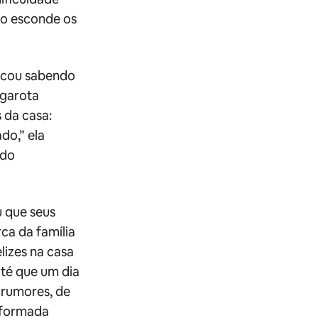
do esconde os
ficou sabendo
 garota
 da casa:
do,” ela
ndo
u que seus
ca da família
elizes na casa
até que um dia
 rumores, de
reformada