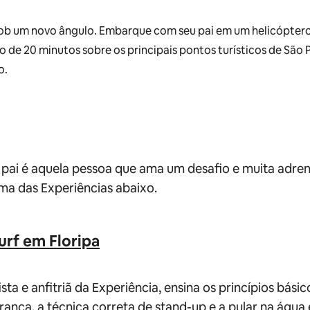
sob um novo ângulo. Embarque com seu pai em um helicóptero
de 20 minutos sobre os principais pontos turísticos de São P
o.
 pai é aquela pessoa que ama um desafio e muita adrena
ma das Experiências abaixo.
urf em Floripa
ista e anfitriã da Experiência, ensina os princípios básic
rança, a técnica correta de stand-up e a pular na água e