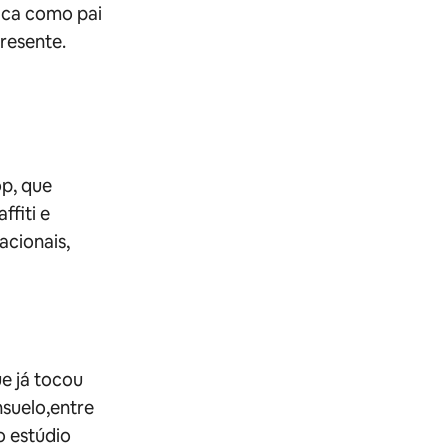
fica como pai
presente.
op, que
ffiti e
acionais,
ue já tocou
suelo,entre
o estúdio