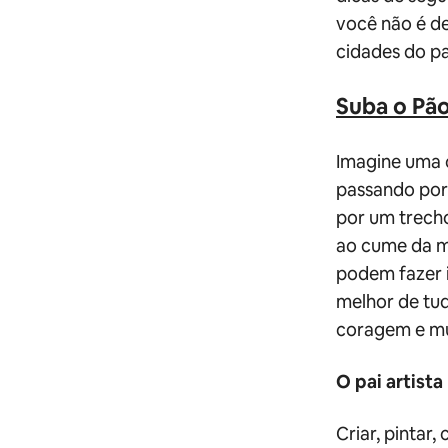
você não é de
cidades do pa
Suba o Pã
Imagine uma 
passando por
por um trech
ao cume da m
podem fazer i
melhor de tud
coragem e mu
O pai artista
Criar, pintar