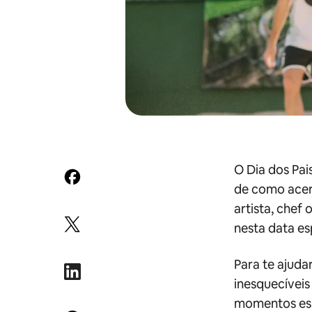
O Dia dos Pai
de como acert
artista, chef 
nesta data es
Para te ajuda
inesquecíveis
momentos espe