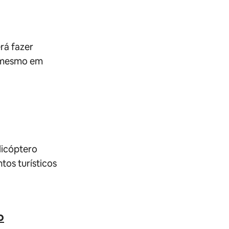
rá fazer
é mesmo em
licóptero
tos turísticos
o