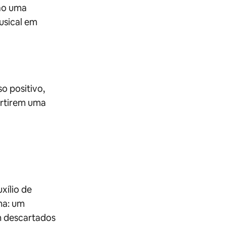
rão uma
usical em
o positivo,
urtirem uma
xílio de
ma: um
m descartados