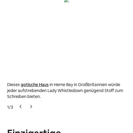
Dieses
gotische Haus
in Herne Bay in Großbritannien würde
Übe
jeder aufstrebenden Lady Whistledown genügend Stoff zum
im 
Schreiben bieten.
1
/
3