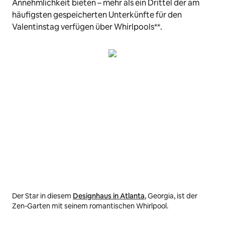
Annehmlichkeit bieten – mehr als ein Drittel der am
häufigsten gespeicherten Unterkünfte für den
Valentinstag verfügen über Whirlpools**.
Der Star in diesem
Designhaus in Atlanta
, Georgia, ist der
Von
Zen-Garten mit seinem romantischen Whirlpool.
man