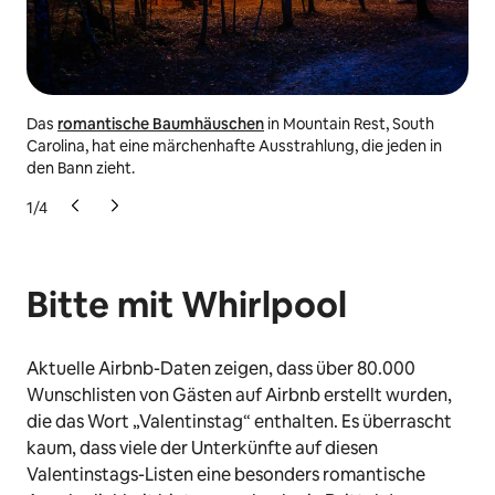
Das
romantische Baumhäuschen
in Mountain Rest, South
Die
Carolina, hat eine märchenhafte Ausstrahlung, die jeden in
Eng
den Bann zieht.
dem
1
/
4
Bitte mit Whirlpool
Aktuelle Airbnb-Daten zeigen, dass über 80.000
Wunschlisten von Gästen auf Airbnb erstellt wurden,
die das Wort „Valentinstag“ enthalten. Es überrascht
kaum, dass viele der Unterkünfte auf diesen
Valentinstags-Listen eine besonders romantische