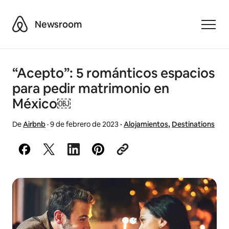
Airbnb
Newsroom
Toggle
“Acepto”: 5 románticos espacios
para pedir matrimonio en
México￼
De
Airbnb
·
9 de febrero de 2023
·
Alojamientos
,
Destinations