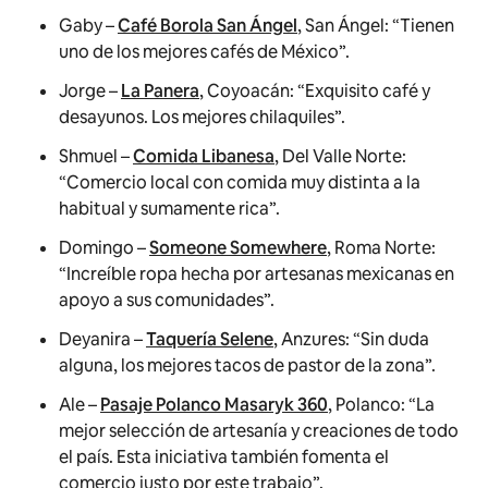
Gaby –
Café Borola San Ángel
, San Ángel: “Tienen
uno de los mejores cafés de México”.
Jorge –
La Panera
, Coyoacán: “Exquisito café y
desayunos. Los mejores chilaquiles”.
Shmuel –
Comida Libanesa
, Del Valle Norte:
“Comercio local con comida muy distinta a la
habitual y sumamente rica”.
Domingo –
Someone Somewhere
, Roma Norte:
“Increíble ropa hecha por artesanas mexicanas en
apoyo a sus comunidades”.
Deyanira –
Taquería Selene
, Anzures: “Sin duda
alguna, los mejores tacos de pastor de la zona”.
Ale –
Pasaje Polanco Masaryk 360
, Polanco: “La
mejor selección de artesanía y creaciones de todo
el país. Esta iniciativa también fomenta el
comercio justo por este trabajo”.