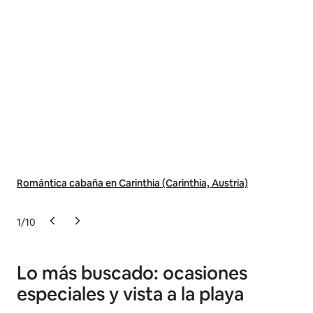
Romántica cabaña en Carinthia (Carinthia, Austria)
Cab
Uni
1
/
10
Lo más buscado: ocasiones
especiales y vista a la playa