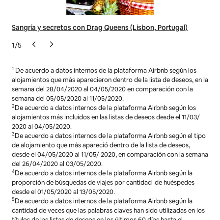
Sangría y secretos con Drag Queens (Lisbon, Portugal)
Mas
1
/
5
1
De acuerdo a datos internos de la plataforma Airbnb según los
alojamientos que más aparecieron dentro de la lista de deseos, en la
semana del 28/04/2020 al 04/05/2020 en comparación con la
semana del 05/05/2020 al 11/05/2020.
2
De acuerdo a datos internos de la plataforma Airbnb según los
alojamientos más incluidos en las listas de deseos desde el 11/03/
2020 al 04/05/2020.
3
De acuerdo a datos internos de la plataforma Airbnb según el tipo
de alojamiento que más apareció dentro de la lista de deseos,
desde el 04/05/2020 al 11/05/ 2020, en comparación con la semana
del 26/04/2020 al 03/05/2020.
4
De acuerdo a datos internos de la plataforma Airbnb según la
proporción de búsquedas de viajes por cantidad de huéspedes
desde el 01/05/2020 al 13/05/2020.
5
De acuerdo a datos internos de la plataforma Airbnb según la
cantidad de veces que las palabras claves han sido utilizadas en los
títulos de las listas de deseos en los últimos 60 días hasta el