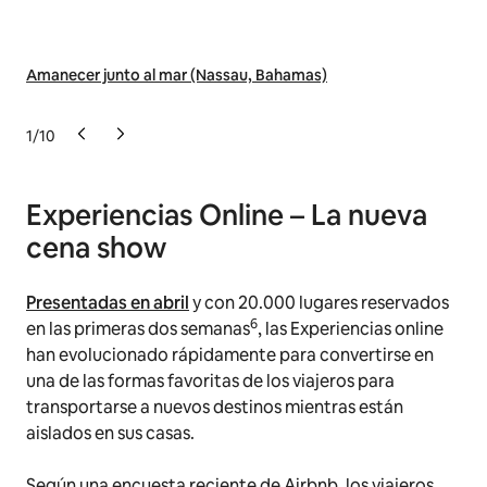
Amanecer junto al mar (Nassau, Bahamas)
Sue
1
/
10
Experiencias Online – La nueva
cena show
Presentadas en abril
y con 20.000 lugares reservados
6
en las primeras dos semanas
, las Experiencias online
han evolucionado rápidamente para convertirse en
una de las formas favoritas de los viajeros para
transportarse a nuevos destinos mientras están
aislados en sus casas.
Según una encuesta reciente de Airbnb, los viajeros