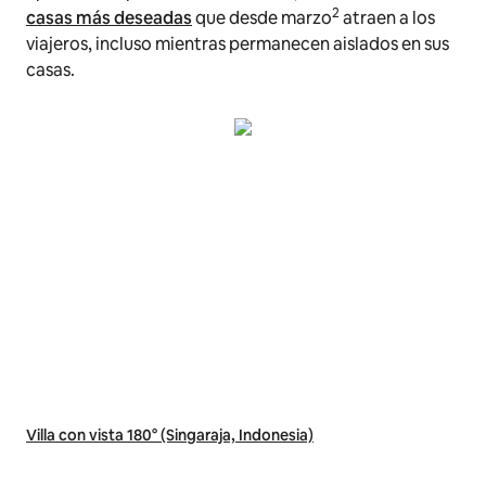
2
casas más deseadas
que desde marzo
atraen a los
viajeros, incluso mientras permanecen aislados en sus
casas.
Villa con vista 180° (Singaraja, Indonesia)
Exc
(Go