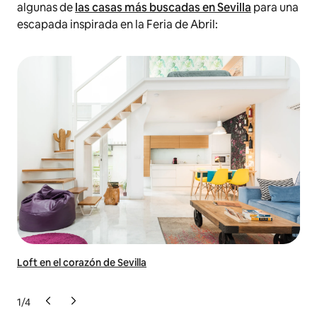
algunas de
las casas más buscadas en Sevilla
para una
escapada inspirada en la Feria de Abril:
Loft en el corazón de Sevilla
Rom
1
/
4