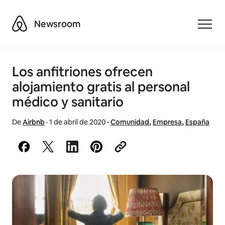
Airbnb
Newsroom
Toggle
Los anfitriones ofrecen
alojamiento gratis al personal
médico y sanitario
De
Airbnb
·
1 de abril de 2020
·
Comunidad
,
Empresa
,
España