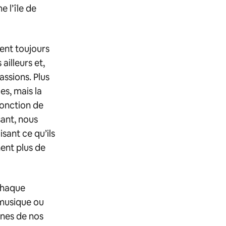
 l’île de
ent toujours
ailleurs et,
assions. Plus
s, mais la
fonction de
sant, nous
sant ce qu’ils
nent plus de
chaque
a musique ou
ines de nos