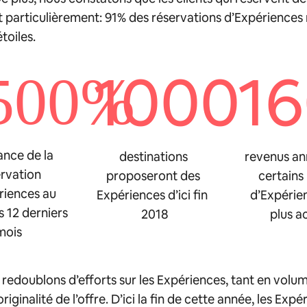
t particulièrement: 91% des réservations d’Expériences
toiles.
1000
1
500%
ance de la
destinations
revenus an
rvation
proposeront des
certains
riences au
Expériences d’ici fin
d’Expérien
s 12 derniers
2018
plus ac
mois
 redoublons d’efforts sur les Expériences, tant en volu
originalité de l’offre. D’ici la fin de cette année, les Exp