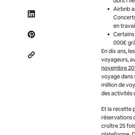
dont l’îl
Airbnb a
Concerts
en trava
Certains
000€ grâc
En dix ans, l
voyageurs, a
novembre 20
voyage dans s
million de vo
des activités
Et la recette 
réservations 
croître 25 foi
plateforme. D