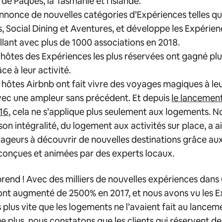
e de Pâques, la Tasmanie et l’Islande.
nnonce de nouvelles catégories d’Expériences telles q
, Social Dining et Aventures, et développe les Expérien
illant avec plus de 1000 associations en 2018.
 hôtes des Expériences les plus réservées ont gagné pl
e à leur activité.
es hôtes Airbnb ont fait vivre des voyages magiques à le
vec une ampleur sans précédent. Et depuis
le lancement
16
, cela ne s’applique plus seulement aux logements. No
on intégralité, du logement aux activités sur place, a a
yageurs à découvrir de nouvelles destinations grâce au
 conçues et animées par des experts locaux.
prend ! Avec des milliers de nouvelles expériences dans 6
ont augmenté de 2500% en 2017, et nous avons vu les 
s plus vite que les logements ne l’avaient fait au lancem
e plus, nous constatons que les clients qui réservent d