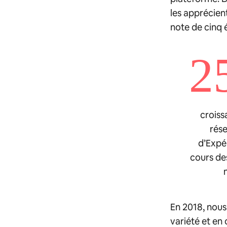
les apprécien
note de cinq é
2
croiss
rése
d’Expé
cours de
En 2018, nous
variété et en 