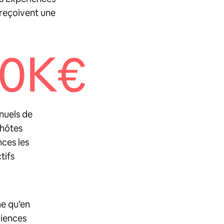
 reçoivent une
60K€
nuels de
 hôtes
ces les
tifs
me qu’en
ériences