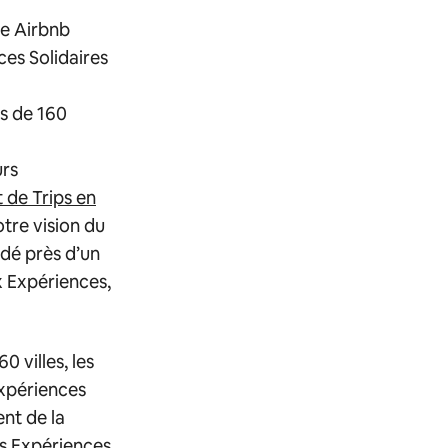
ue Airbnb
ces Solidaires
us de 160
urs
 de Trips en
tre vision du
idé près d’un
x Expériences,
0 villes, les
Expériences
ent de la
es Expériences