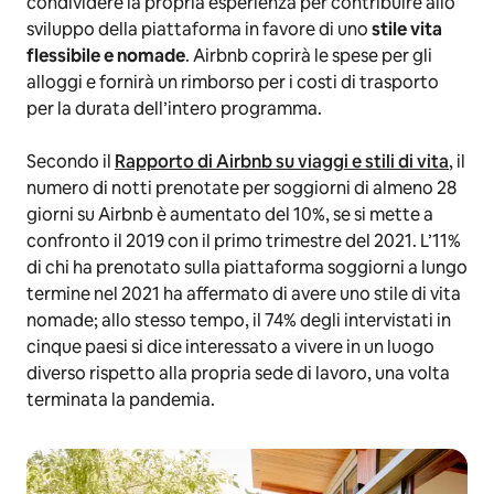
condividere la propria esperienza per contribuire allo
sviluppo della piattaforma in favore di uno
stile vita
flessibile e nomade
. Airbnb coprirà le spese per gli
alloggi e fornirà un rimborso per i costi di trasporto
per la durata dell’intero programma.
Secondo il
Rapporto di Airbnb su viaggi e stili di vita
, il
numero di notti prenotate per soggiorni di almeno 28
giorni su Airbnb è aumentato del 10%, se si mette a
confronto il 2019 con il primo trimestre del 2021. L’11%
di chi ha prenotato sulla piattaforma soggiorni a lungo
termine nel 2021 ha affermato di avere uno stile di vita
nomade; allo stesso tempo, il 74% degli intervistati in
cinque paesi si dice interessato a vivere in un luogo
diverso rispetto alla propria sede di lavoro, una volta
terminata la pandemia.