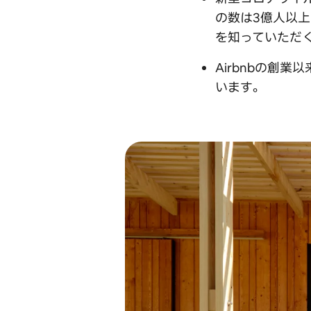
の数は3億人以
を知っていただ
Airbnbの創
います。