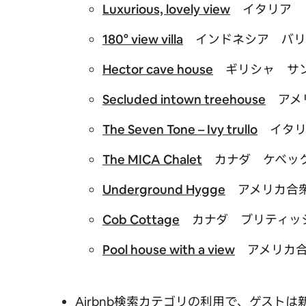
Luxurious, lovely view
イタリア 
180° view villa
インドネシア バリ
Hector cave house
ギリシャ サ
Secluded intown treehouse
アメリ
The Seven Tone – Ivy trullo
イタリ
The MICA Chalet
カナダ ケベッ
Underground Hygge
アメリカ合衆
Cob Cottage
カナダ ブリティッ
Pool house with a view
アメリカ合
Airbnb検索カテゴリの利用で、ゲス