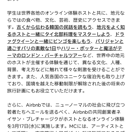
学生は世界各地のオンライン体験ホストと共に、地元な
らではの食べ物、文化、芸術、歴史にアクセスできま
す。
古くから伝わる韓国の民話を読もう
、
地元をよく知
るホストと一緒にタイ北部料理をマスターしよう
、
ドラ
ァグクイーンと一緒にビンゴを楽しもう
、
パリジャンと
過ごすパリの素敵な1日
や
ハリー・ポッターと魔法がテ
ーマのロンドン・バーチャルツアー
など、世界中の地元
のホストが主催する体験を通じて、異なる文化、人種、
背景、考え方などに触れて様々な刺激を受けることがで
きます。また、人気各国のユニークな宿泊先も取り上げ
ており、国境を越えた移動制限が解除された後の将来の
旅行計画にもお役立ていただけます。
さらに、Airbnbでは、ニューノーマルの社会に飛び立つ
若者たちへエールを送るべく、Airbnbの共同創業者ネ
イサン・ブレチャージクがホストとなるオンライン体験
を3月17日(水)に実施します。MCには、アーティストと