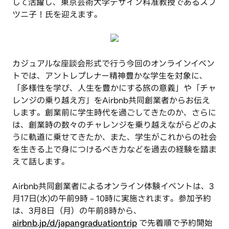
して活躍し、東京芸術大学デザイン科准教授であるスプ
ツニ子！氏を迎えます。
カジュアルな座談会形式で行う今回のオンラインイベン
トでは、アントレプレナー精神豊かな学生を対象に、
「多様性を学び、人生を豊かにする旅の意義」や「チャ
レンジの乗り越え方」をAirbnb共同創業者からお伝え
します。創業前に学生時代を過ごしてきたのか、さらに
は、創業時の数々のチャレンジを乗り越えながらどのよ
うに軌道に乗せてきたか、また、学生がこれからの社会
を生きる上で身につけるべき力などを過去の経験を踏ま
えて話します。
Airbnb共同創業者によるオンライン体験イベントは、3
月17日(水)の午前9時−10時に実施されます。参加予約
は、3月8日（月）の午前8時から、
airbnb.jp/d/japangraduationtrip
で先着順で予約開始