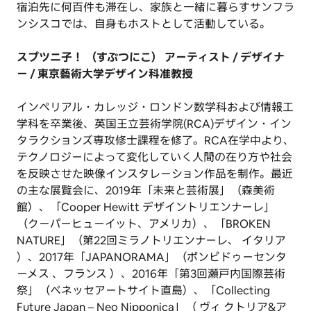
宿泊先に何百件も滞在し、家族と一緒に暮らすサンフラ
ンシスコでは、自身もホストとして活動している。
スプツニ子！ （すぷつにこ） アーティスト / デザイナ
ー / 東京藝術大学デザイン科准教授
インペリアル・カレッジ・ロンドン数学科および情報工
学科を卒業後、英国王立芸術学院(RCA)デザイン・イン
タラクションズ専攻修士課程を修了。RCA在学中より、
テクノロジーによって変化していく人間の在り方や社会
を反映させた映像インスタレーション作品を制作。最近
の主な展覧会に、2019年「未来と芸術展」（森美術
館）、「Cooper Hewitt デザイントリエンナーレ」
（クーパーヒューイット、アメリカ）、「BROKEN
NATURE」（第22回ミラノトリエンナーレ、 イタリア
）、2017年「JAPANORAMA」（ポンピドゥーセンタ
ーメス 、フランス ）、2016年「第3回瀬戸内国際芸術
祭」（ベネッセアートサイト直島）、「Collecting
Future Japan – Neo Nipponica」（ ヴィ クトリア&ア