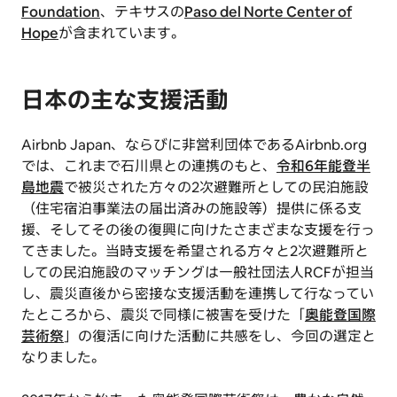
Foundation
、テキサスの
Paso del Norte Center of
Hope
が含まれています。
日本の主な支援活動
Airbnb Japan、ならびに非営利団体であるAirbnb.org
では、これまで石川県との連携のもと、
令和6年能登半
島地震
で被災された方々の2次避難所としての民泊施設
（住宅宿泊事業法の届出済みの施設等）提供に係る支
援、そしてその後の復興に向けたさまざまな支援を行っ
てきました。当時支援を希望される方々と2次避難所と
しての民泊施設のマッチングは一般社団法人RCFが担当
し、震災直後から密接な支援活動を連携して行なってい
たところから、震災で同様に被害を受けた「
奥能登国際
芸術祭
」の復活に向けた活動に共感をし、今回の選定と
なりました。