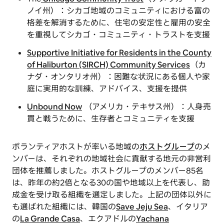
ノイ州）：シカゴ地域のコミュニティにおける富の
格差を解消するために、住宅の安定性と雇用の安全
を重視してシカゴ・コミュニティ・トラストを支援
Supportive Initiative for Residents in the County
of Haliburton (SIRCH) Community Services
（カ
ナダ・オンタリオ州）：困難な状況にある個人や家
庭に実用的な訓練、アドバイス、支援を提供
Unbound Now
（アメリカ・テキサス州）：人身売
買と戦うために、生存者とコミュニティを支援
ボランティアホストが率いる地域の
ホストグループ
のメ
ンバーは、それぞれの地域社会に貢献する地元の非営利
団体を推薦しました。ホストグループのメンバー85名
は、昨年の約2倍となる30の国や地域以上を代表し、助
成金を受け取る組織を選定しました。上記の団体以外に
も選ばれた組織には、韓国の
Save Jeju Sea
、イタリア
の
La Grande Casa
、エクアドルの
Yachana