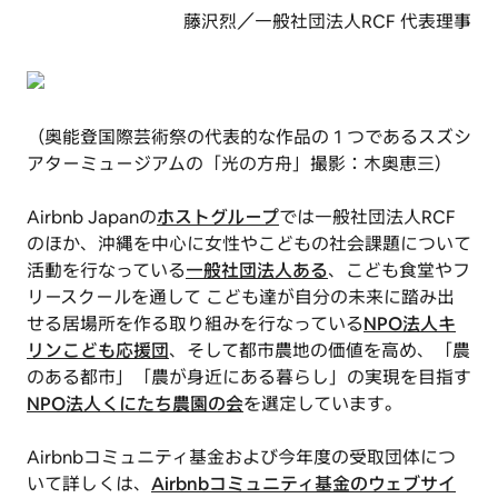
藤沢烈／一般社団法人RCF 代表理事
（奥能登国際芸術祭の代表的な作品の１つであるスズシ
アターミュージアムの「光の方舟」撮影：木奥恵三）
Airbnb Japanの
ホストグループ
では一般社団法人RCF
のほか、沖縄を中心に女性やこどもの社会課題について
活動を行なっている
一般社団法人ある
、こども食堂やフ
リースクールを通して こども達が自分の未来に踏み出
せる居場所を作る取り組みを行なっている
NPO法人キ
リンこども応援団
、そして都市農地の価値を高め、「農
のある都市」「農が身近にある暮らし」の実現を目指す
NPO法人くにたち農園の会
を選定しています。
Airbnbコミュニティ基金および今年度の受取団体につ
いて詳しくは、
Airbnbコミュニティ基金のウェブサイ