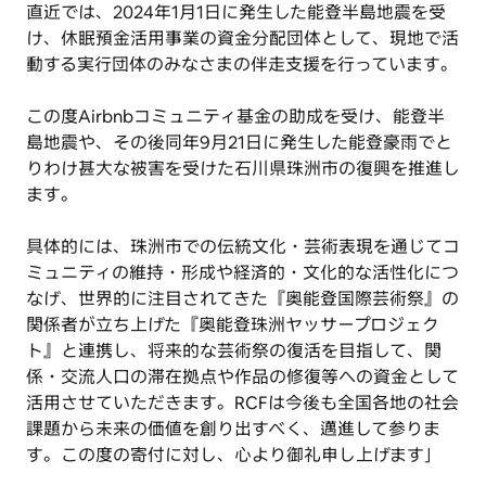
直近では、2024年1月1日に発生した能登半島地震を受
け、休眠預金活用事業の資金分配団体として、現地で活
動する実行団体のみなさまの伴走支援を行っています。
この度Airbnbコミュニティ基金の助成を受け、能登半
島地震や、その後同年9月21日に発生した能登豪雨でと
りわけ甚大な被害を受けた石川県珠洲市の復興を推進し
ます。
具体的には、珠洲市での伝統文化・芸術表現を通じてコ
ミュニティの維持・形成や経済的・文化的な活性化につ
なげ、世界的に注目されてきた『奥能登国際芸術祭』の
関係者が立ち上げた『奥能登珠洲ヤッサープロジェク
ト』と連携し、将来的な芸術祭の復活を目指して、関
係・交流人口の滞在拠点や作品の修復等への資金として
活用させていただきます。RCFは今後も全国各地の社会
課題から未来の価値を創り出すべく、邁進して参りま
す。この度の寄付に対し、心より御礼申し上げます」