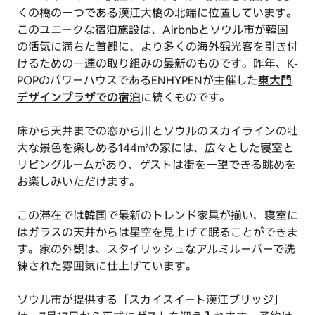
くの橋の一つである漢江大橋の北端に位置しています。
このユニークな宿泊施設は、Airbnbとソウル市が韓国
の活気に満ちた首都に、より多くの海外観光客を引き付
けるための一連の取り組みの最新のものです。昨年、K-
POPのパワーハウスであるENHYPENが主催した
東大門
デザインプラザでの宿泊
に続くものです。
床から天井までの窓から川とソウルのスカイラインの壮
大な景色を楽しめる144㎡の家には、広々とした寝室と
リビングルームがあり、ゲストは街を一望できる眺めを
お楽しみいただけます。
この滞在では韓国で最新のトレンド家具が揃い、寝室に
はガラスの天井からは星空を見上げて眠ることができま
す。家の外観は、スタイリッシュなアルミルーバーで洗
練された雰囲気に仕上げています。
ソウル市が提供する「スカイスイート漢江ブリッジ」