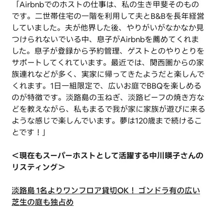
「Airbnbでのホストの仕事は、私の生き甲斐そのもの
です。二世帯住宅の一階を利用して夫とB&Bを長年経営
していました。夫が他界した後、やりがいがなかなか見
つけられないでいる中、息子がAirbnbを薦めてくれま
した。息子が登録から予約管理、ゲストとのやりとりを
サポートしてくれています。最近では、関西圏からの家
族連れなどが多く、実家に帰ってきたようだと楽しんで
くれます。1日一組限定で、広いお庭でBBQを楽しめる
のが特徴です。淡路島の玉ねぎ、淡路ビーフの焼き方な
どを教えながら、私もまるで我が家に家族が遊びに来る
ような感じで楽しんでいます。夢は120歳まで続けるこ
とです！」
＜現在もスーパーホストとして活躍する中川暎子さんの
リスティング＞
淡路島 1名よりワンフロア貸切OK！ ゴンドラ有の広い
芝生の庭も独占め