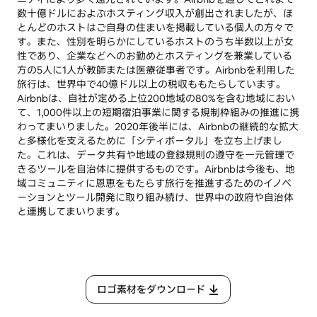
数十億ドルにおよぶホスティング収入が創出されましたが、ほ
とんどのホストはご自身の住まいを掲載している個人の方々で
す。また、性別を明らかにしているホストのうち半数以上が女
性であり、企業などへのお勤めとホスティングを兼業している
方の5人に1人が教師または医療従事者です。Airbnbを利用した
旅行は、世界中で40億ドル以上の税収ももたらしています。
Airbnbは、自社が定める上位200地域の80%を含む地域におい
て、1,000件以上の短期宿泊事業に関する規制枠組みの推進に携
わってまいりました。2020年後半には、Airbnbの継続的な拡大
と多様化を支えるために「シティポータル」を立ち上げまし
た。これは、データ共有や地域の登録規則の遵守を一元管理で
きるツールを自治体に提供するものです。Airbnbは今後も、地
域コミュニティに恩恵をもたらす旅行を推進するためのイノベ
ーションとツール開発に取り組み続け、世界中の政府や自治体
と連携してまいります。
ロゴ素材をダウンロード