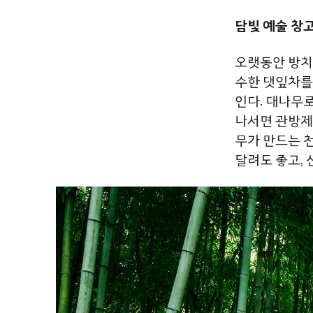
담빛 예술 창
오랫동안
방치
수한
댓잎차를
인다
.
대나무
나서면
관방제
무가
만드는
달려도
좋고
,