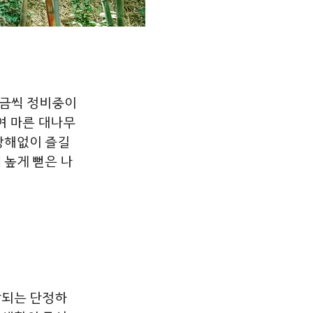
금씩
정비중이
여
마른
대나무
방해없이
즐길
데
높게
뻗은
나
작되는 단정하