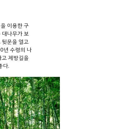
잎을
이용한
구
는
대나무가
보
.
뒷문을
열고
00
년
수령의
나
타고
제방길을
좋다
.