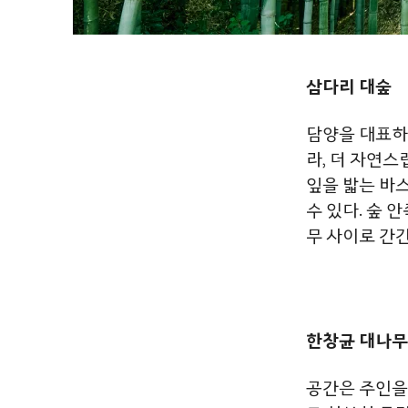
삼다리 대숲
담양을
대표하
라,
더
자연스
잎을
밟는
바
수
있다
.
숲
안
무
사이로
간
한창균 대나무
공간은 주인을