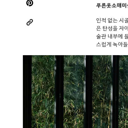
푸른옷소매미
인적
없는
시
은 탄성을 자
술관
내부에
스럽게
녹아들