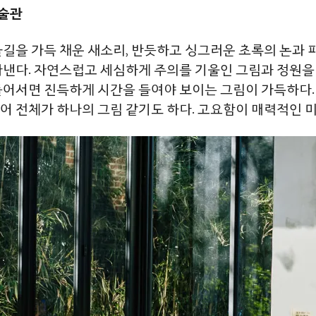
술관
골길을
가득
채운
새소리, 반듯하고
싱그러운
초록의
논과
아낸다
. 자연스럽고 세심하게 주의를 기울인
그림과
정원을
들어서면
진득하게
시간을
들여야
보이는
그림이
가득하다
어
전체가
하나의
그림
같기도
하다
.
고요함이 매력적인