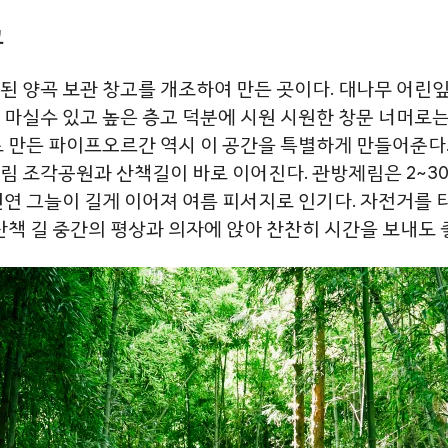
고
된
양곡
보관
창고를
개조하여
만든
곳이다
.
대나무
어린
마실수
있고
높은
층고
덕분에
시원
시원한
창문
너머로
로
만든
파이프오르간
역시
이
공간을
특별하게
만들어준다
림
조각공원과
산책길이
바로
이어진다
.
관방제림은
2~3
천연
그늘이
길게
이어져 여름 피서지로 인기다.
자전거를
산책
길
중간의
평상과
의자에
앉아
찬찬히
시간을
보내도