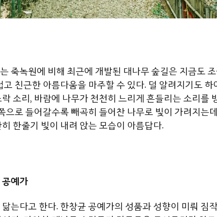
는
죽녹원에
비해
최근에
개발된
대나무
숲길은
지금도
조
럽고
친근한
아름다움을
마주할
수
있다
.
덜
알려지기도
하
스락
소리
,
바람에
나무가
천천히
느리게
흔들리는
소리를
쪽으로
들어갈수록
빼곡히
들어찬
나무로
빛이
가려지는
간히
한줄기
빛이
내려
앉는
모습이 아름답다
.
 공예가
 닮는다고 한다. 한창균 공예가의 성품과 성향이 미뤄 짐