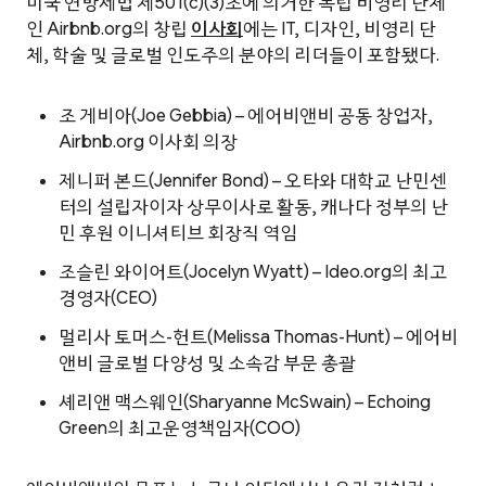
미국 연방세법 제501(c)(3)조에 의거한 독립 비영리 단체
인 Airbnb.org의 창립
이사회
에는 IT, 디자인, 비영리 단
체, 학술 및 글로벌 인도주의 분야의 리더들이 포함됐다.
조 게비아(Joe Gebbia) – 에어비앤비 공동 창업자,
Airbnb.org 이사회 의장
제니퍼 본드(Jennifer Bond) – 오타와 대학교 난민센
터의 설립자이자 상무이사로 활동, 캐나다 정부의 난
민 후원 이니셔티브 회장직 역임
조슬린 와이어트(Jocelyn Wyatt) – Ideo.org의 최고
경영자(CEO)
멀리사 토머스-헌트(Melissa Thomas-Hunt) – 에어비
앤비 글로벌 다양성 및 소속감 부문 총괄
셰리앤 맥스웨인(Sharyanne McSwain) – Echoing
Green의 최고운영책임자(COO)