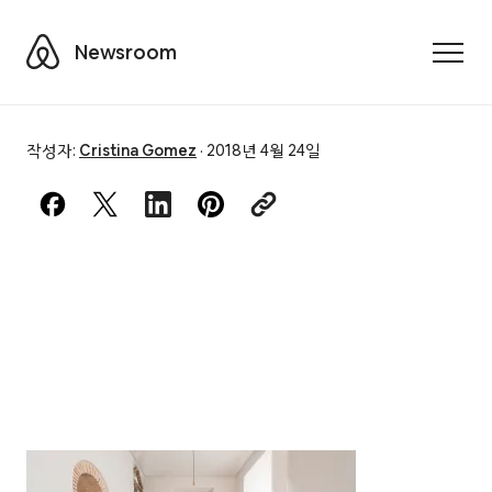
Airbnb
Newsroom
Toggle
작성자:
Cristina Gomez
·
2018년 4월 24일