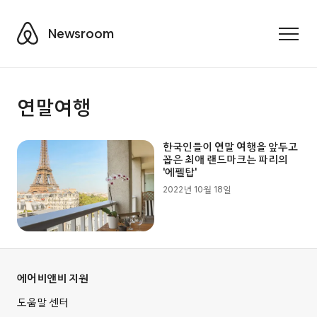
Airbnb
Newsroom
Toggle
연말여행
한국인들이 연말 여행을 앞두고
꼽은 최애 랜드마크는 파리의
'에펠탑'
2022년 10월 18일
에어비앤비 지원
도움말 센터