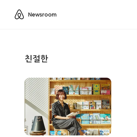
Airbnb
Newsroom
친절한