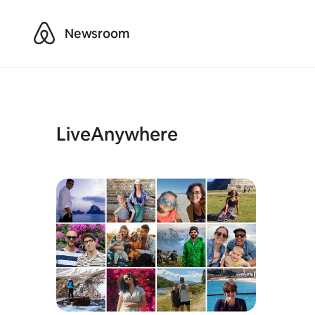
Airbnb
Newsroom
LiveAnywhere