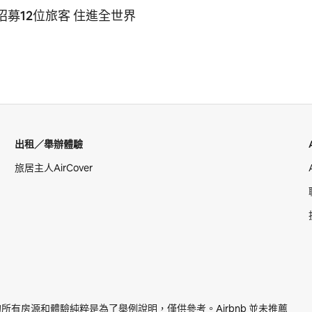
b 招募12位旅客 住進全世界
1
出租／舉辦體驗
旅居主人AirCover
提及的所有房源和體驗純粹是為了舉例說明，僅供參考。Airbnb 並未推薦