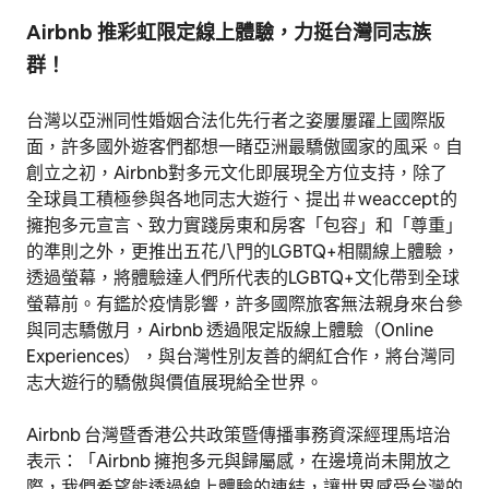
Airbnb 推彩虹限定線上體驗，力挺台灣同志族
群！
台灣以亞洲同性婚姻合法化先行者之姿屢屢躍上國際版
面，許多國外遊客們都想一睹亞洲最驕傲國家的風采。自
創立之初，Airbnb對多元文化即展現全方位支持，除了
全球員工積極參與各地同志大遊行、提出＃weaccept的
擁抱多元宣言、致力實踐房東和房客「包容」和「尊重」
的準則之外，更推出五花八門的LGBTQ+相關線上體驗，
透過螢幕，將體驗達人們所代表的LGBTQ+文化帶到全球
螢幕前。有鑑於疫情影響，許多國際旅客無法親身來台參
與同志驕傲月，Airbnb 透過限定版線上體驗（Online
Experiences），與台灣性別友善的網紅合作，將台灣同
志大遊行的驕傲與價值展現給全世界。
Airbnb 台灣暨香港公共政策暨傳播事務資深經理馬培治
表示：「Airbnb 擁抱多元與歸屬感，在邊境尚未開放之
際，我們希望能透過線上體驗的連結，讓世界感受台灣的