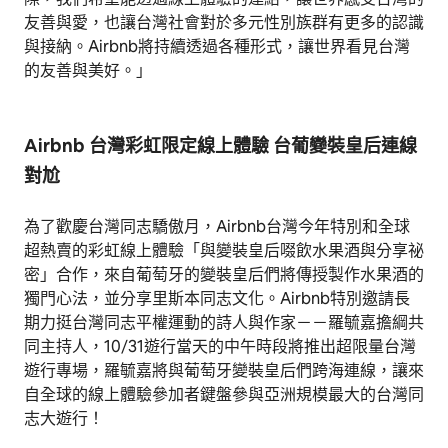
友善與愛，也讓台灣社會對於多元性別族群有更多的認識
與接納。Airbnb將持續透過各種形式，讓世界看見台灣
的友善與美好。」
Airbnb 台灣彩虹限定線上體驗 台葡變裝皇后連線
對尬
為了歡慶台灣同志驕傲月，Airbnb台灣今年特別和全球
超熱賣的彩虹線上體驗「與變裝皇后啜飲水果酒與分享祕
密」合作，來自葡萄牙的變裝皇后們將傳授製作水果酒的
獨門心法，並分享里斯本同志文化。Airbnb特別邀請長
期力挺台灣同志平權運動的詩人與作家－－羅毓嘉擔綱共
同主持人，10/31遊行當天的中午時段將推出超限量台灣
遊行專場，羅毓嘉將與葡萄牙變裝皇后們跨海連線，讓來
自全球的線上體驗參加者鍵盤參與亞洲規模最大的台灣同
志大遊行！