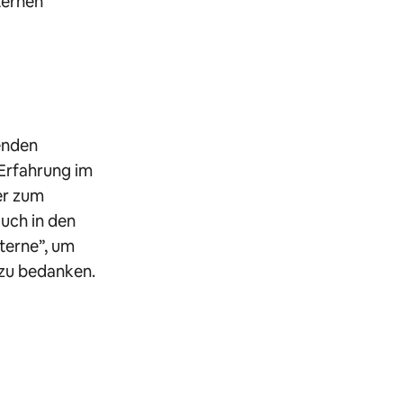
ternen
enden
 Erfahrung im
er zum
auch in den
Sterne”, um
 zu bedanken.