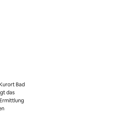
 Kurort Bad
igt das
 Ermittlung
en