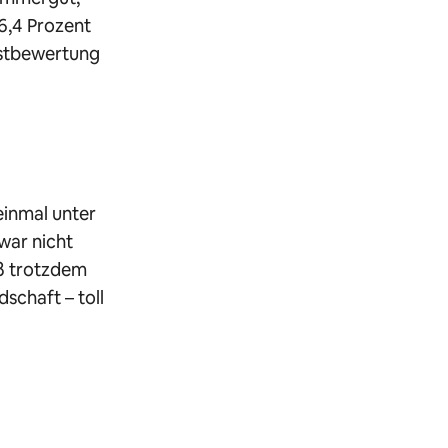
6,4 Prozent
hstbewertung
einmal unter
war nicht
eß trotzdem
schaft – toll