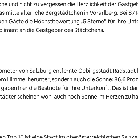
he und nicht zu vergessen die Herzlichkeit der Gastge
as mittelalterliche Bergstädtchen in Vorarlberg. Bei 87 
en Gäste die Höchstbewertung „5 Sterne” für ihre Unte
liment an die Gastgeber des Städtchens.
lometer von Salzburg entfernte Gebirgsstadt Radstadt l
m Himmel herunter, sondern auch die Sonne: 86,6 Proz
gaben hier die Bestnote für ihre Unterkunft. Das ist da
städter scheinen wohl auch noch Sonne im Herzen zu h
en Top 10 ist eine Stadt im oberösterreichischen Salz