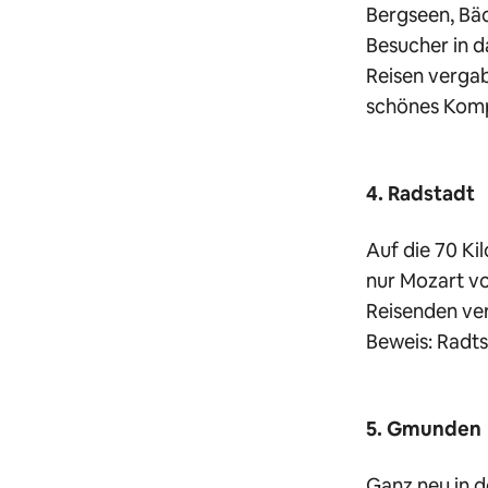
Bergseen, Bäc
Besucher in d
Reisen vergab
schönes Komp
4. Radstadt
Auf die 70 Ki
nur Mozart vo
Reisenden ver
Beweis: Radt
5. Gmunden
Ganz neu in d