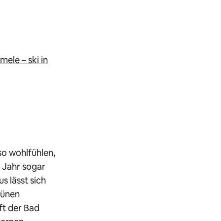
ele – ski in
so wohlfühlen,
s Jahr sogar
s lässt sich
rünen
ft der Bad