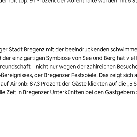
iederholt top: 91 Prozent der Aufenthalte wurden mit 5 S
rger Stadt Bregenz mit der beeindruckenden schwimm
der einzigartigen Symbiose von See und Berg hat viel
reundschaft – nicht nur wegen der zahlreichen Besuch
oßereignisses, der Bregenzer Festspiele. Das zeigt sich 
uf Airbnb: 87,3 Prozent der Gäste klickten auf die „5 
tolle Zeit in Bregenzer Unterkünften bei den Gastgebern