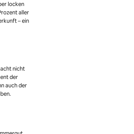
ber locken
Prozent aller
rkunft – ein
acht nicht
ent der
nn auch der
aben.
kammergut,