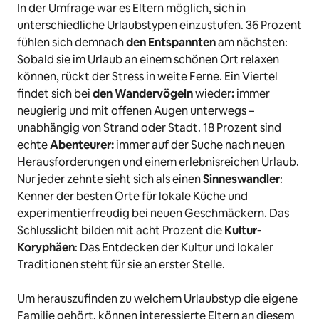
In der Umfrage war es Eltern möglich, sich in
unterschiedliche Urlaubstypen einzustufen.
36 Prozent
fühlen sich demnach
den Entspannten
am nächsten:
Sobald sie im Urlaub an einem schönen Ort relaxen
können, rückt der Stress in weite Ferne. Ein Viertel
findet sich bei
den Wandervögeln
wieder
:
immer
neugierig und mit offenen Augen unterwegs –
unabhängig von Strand oder Stadt. 18 Prozent sind
echte
Abenteurer:
immer auf der Suche nach neuen
Herausforderungen und einem erlebnisreichen Urlaub.
Nur jeder zehnte sieht sich als einen
Sinneswandler
:
Kenner der besten Orte für lokale Küche und
experimentierfreudig bei neuen Geschmäckern. Das
Schlusslicht bilden mit acht Prozent die
Kultur-
Koryphäen
: Das Entdecken der Kultur und lokaler
Traditionen steht für sie an erster Stelle.
Um herauszufinden zu welchem Urlaubstyp die eigene
Familie gehört, können interessierte Eltern an diesem