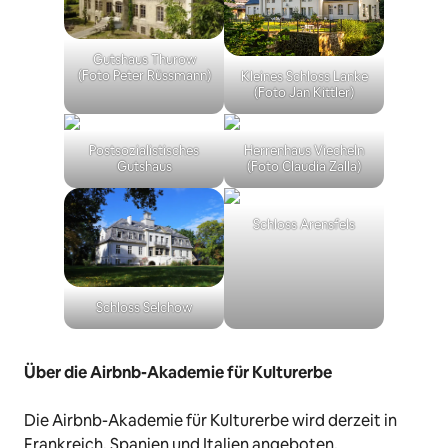
Gutshaus Thurow
(Foto Peter Rüssmann)
Kleines Schloss Lanke
(Foto Jan Kittler)
Postsozialistisches
Herrenhaus Viecheln
Gutshaus
(Foto Claudia Zalla)
Schloss Arensfels
Schloss Selchow
Über die Airbnb-Akademie für Kulturerbe
Die Airbnb-Akademie für Kulturerbe wird derzeit in
Frankreich, Spanien und Italien angeboten.