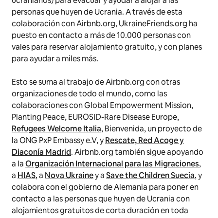
ucranianos) para evacuar y ayudar a alojar a las
personas que huyen de Ucrania. A través de esta
colaboración con Airbnb.org, UkraineFriends.org ha
puesto en contacto a más de 10.000 personas con
vales para reservar alojamiento gratuito, y con planes
para ayudar a miles más.
Esto se suma al trabajo de Airbnb.org con otras
organizaciones de todo el mundo, como las
colaboraciones con Global Empowerment Mission,
Planting Peace, EUROSID-Rare Disease Europe,
Refugees Welcome Italia
, Bienvenida, un proyecto de
la ONG PxP Embassy e.V, y
Rescate, Red Acoge y
Diaconía Madrid
. Airbnb.org también sigue apoyando
a la
Organización Internacional para las Migraciones
,
a
HIAS
, a
Nova Ukraine
y a
Save the Children Suecia
, y
colabora con el gobierno de Alemania para poner en
contacto a las personas que huyen de Ucrania con
alojamientos gratuitos de corta duración en toda