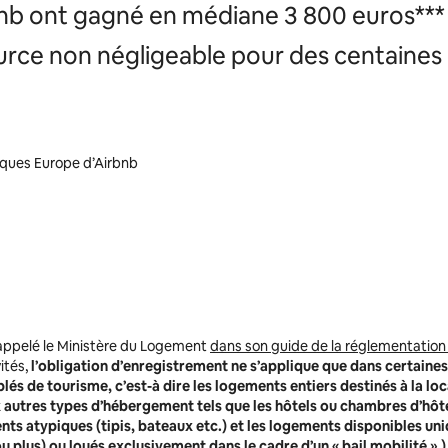
bnb ont gagné en médiane 3 800 euros*** g
urce non négligeable pour des centaines d
liques Europe d’Airbnb
ppelé le Ministère du Logement
dans son guide de la réglementatio
ités,
l’obligation d’enregistrement ne s’applique que dans certaine
és de tourisme, c’est-à dire les logements entiers destinés à la lo
ux autres types d’hébergement tels que les hôtels ou chambres d’hôt
ents atypiques (tipis, bateaux etc.) et les logements disponibles u
ou plus) ou loués exclusivement dans le cadre d’un « bail mobilité ».)