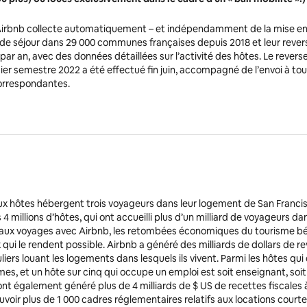
, Airbnb collecte automatiquement – et indépendamment de la mise en
e de séjour dans 29 000 communes françaises depuis 2018 et leur reve
par an, avec des données détaillées sur l’activité des hôtes. Le reve
ier semestre 2022 a été effectué fin juin, accompagné de l’envoi à t
orrespondantes.
ux hôtes hébergent trois voyageurs dans leur logement de San Franc
millions d’hôtes, qui ont accueilli plus d’un milliard de voyageurs da
aux voyages avec Airbnb, les retombées économiques du tourisme bé
 qui le rendent possible. Airbnb a généré des milliards de dollars de r
liers louant les logements dans lesquels ils vivent. Parmi les hôtes qui 
es, et un hôte sur cinq qui occupe un emploi est soit enseignant, soit
nt également généré plus de 4 milliards de $ US de recettes fiscales 
uvoir plus de 1 000 cadres réglementaires relatifs aux locations cou