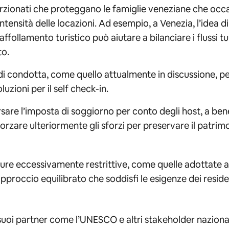
zionati che proteggano le famiglie veneziane che occa
ntensità delle locazioni. Ad esempio, a Venezia, l’idea d
affollamento turistico può aiutare a bilanciare i flussi tu
to.
 condotta, come quello attualmente in discussione, per
uzioni per il self check-in.
rsare l’imposta di soggiorno per conto degli host, a bene
rzare ulteriormente gli sforzi per preservare il patrimon
ure eccessivamente restrittive, come quelle adottate 
un approccio equilibrato che soddisfi le esigenze dei res
uoi partner come l’UNESCO e altri stakeholder nazionali e