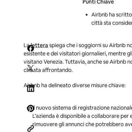
Punti Chiave
Airbnb ha scritt
città sta conside
La
lettera
spiega che i soggiorni su Airbnb no
esistente e dei visitatori giornalieri, mentre
visitano Venezia. Tuttavia, anche se Airbnb non
che sta affrontando.
Airbnb ha delineato diverse misure chiave:
Il nuovo sistema di registrazione nazionale
L’azienda è disponibile a collaborare per e
rimuovere gli annunci che potrebbero aver