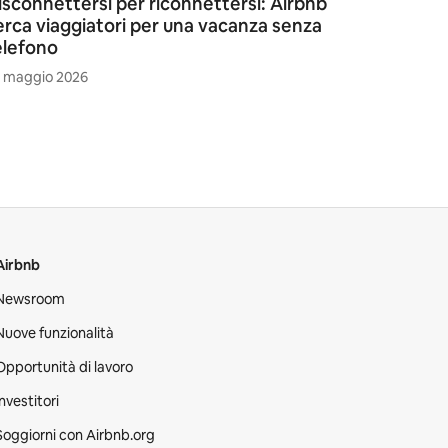
isconnettersi per riconnettersi: Airbnb
erca viaggiatori per una vacanza senza
elefono
 maggio 2026
Airbnb
Newsroom
Nuove funzionalità
Opportunità di lavoro
Investitori
Soggiorni con Airbnb.org