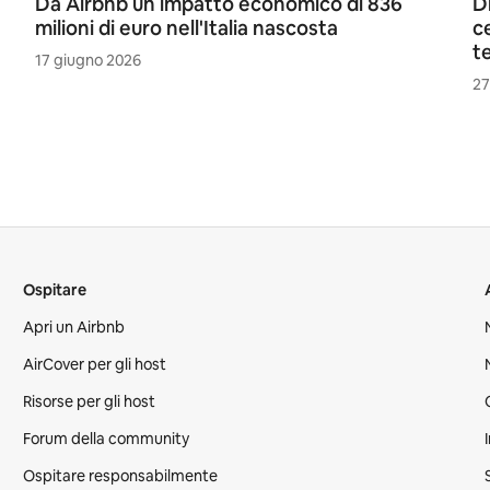
Da Airbnb un impatto economico di 836
D
milioni di euro nell'Italia nascosta
c
t
17 giugno 2026
27
Ospitare
Apri un Airbnb
AirCover per gli host
Risorse per gli host
Forum della community
Ospitare responsabilmente