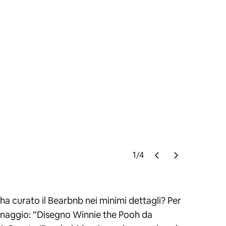
1
/
4
Puoi fare u
 ha curato il Bearbnb nei minimi dettagli? Per
sonaggio:
“Disegno Winnie the Pooh da