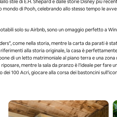
allo stile di E.H. Shepard e dalle storie Disney più rece
ico mondo di Pooh, celebrando allo stesso tempo le av
otabili solo su Airbnb, sono un omaggio perfetto a Winnie
anders”, come nella storia, mentre la carta da parati è 
riferimenti alla storia originale, la casa è perfettamente
spone di un letto matrimoniale al piano terra e una zona r
iposare, mentre la sala da pranzo è l’ideale per fare uno
 dei 100 Acri, giocare alla corsa dei bastoncini sull’ico