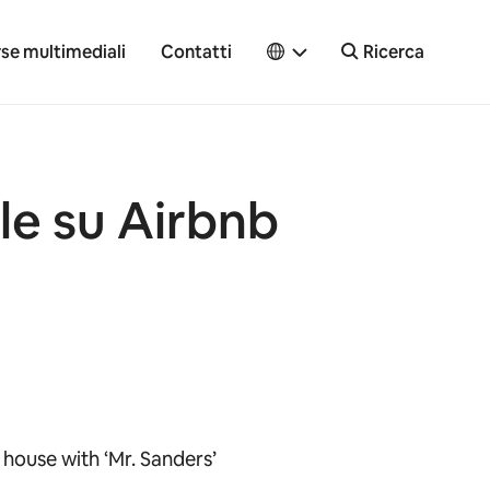
rse multimediali
Contatti
Ricerca
le su Airbnb