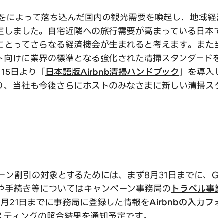
影響をによって落ち込んだ国内の観光需要を喚起し、地域
定しました。自宅近隣への旅行需要が高まっている日本でも当
にとってさらなる経済機会が生まれると考えます。また
ト向けに業界の標準となる強化された清掃スタンダード
15日より「
日本語版Airbnb清掃ハンドブック
」を導入し
り、当社も今後さらにホストのみなさまに新しい清掃ス
ペーン割引の対象とするためには、まず8月31日までに、G
や手続き等についてはキャンペーン事務局の
トラベル事
月21日までに事務局に登録した情報を
Airbnbの入力
スティングの照合結果を通知予定です。