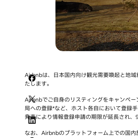
Airbnbは、日本国内向け観光需要喚起と地
たします。
Airbnbでご自身のリスティングをキャンペ
局への登録*など、ホスト各自において登録
発表により情報登録申請の期限が延長され、9
なお、Airbnbのプラットフォーム上での