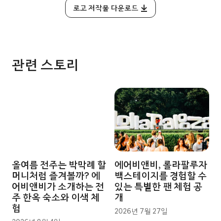
로고 저작물 다운로드
관련 스토리
올여름 전주는 박막례 할
에어비앤비, 롤라팔루자
머니처럼 즐겨볼까? 에
백스테이지를 경험할 수
어비앤비가 소개하는 전
있는 특별한 팬 체험 공
주 한옥 숙소와 이색 체
개
험
2026년 7월 27일